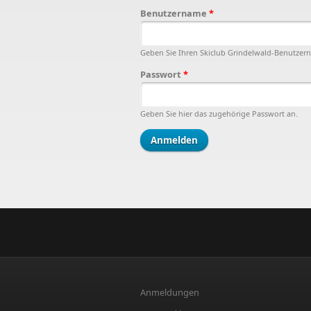
Benutzername
*
Geben Sie Ihren Skiclub Grindelwald-Benutzer
Passwort
*
Geben Sie hier das zugehörige Passwort an.
Anmeldungen