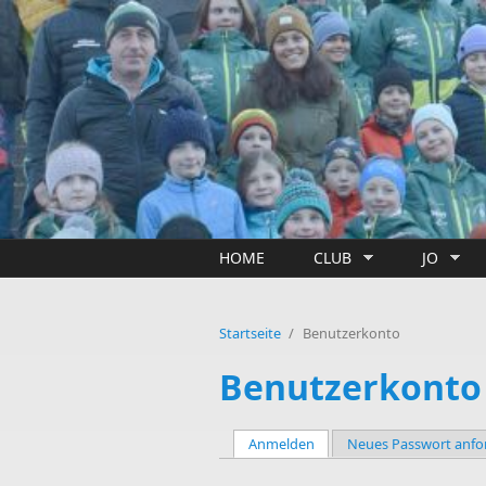
Direkt zum Inhalt
HOME
CLUB
JO
Startseite
/
Benutzerkonto
Benutzerkonto
Anmelden
(aktiver Reiter)
Neues Passwort anfo
Haupt-Reiter