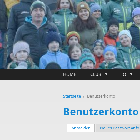
Direkt zum Inhalt
HOME
CLUB
JO
Startseite
/
Benutzerkonto
Benutzerkonto
Anmelden
(aktiver Reiter)
Neues Passwort anfo
Haupt-Reiter