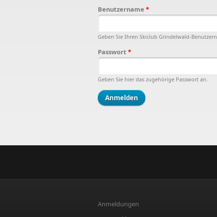
Benutzername
*
Geben Sie Ihren Skiclub Grindelwald-Benutzer
Passwort
*
Geben Sie hier das zugehörige Passwort an.
Anmeldungen