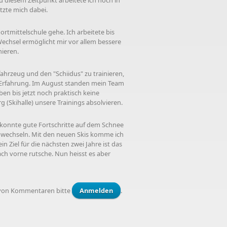
u diesem Zeitpunkt arbeitete ich noch in
tzte mich dabei.
tmittelschule gehe. Ich arbeitete bis
Wechsel ermöglicht mir vor allem bessere
nieren.
nfahrzeug und den "Schiidus" zu trainieren,
he Erfahrung. Im August standen mein Team
en bis jetzt noch praktisch keine
(Skihalle) unsere Trainings absolvieren.
nd konnte gute Fortschritte auf dem Schnee
u wechseln. Mit den neuen Skis komme ich
 Ziel für die nächsten zwei Jahre ist das
ach vorne rutsche. Nun heisst es aber
von Kommentaren bitte
Anmelden
.