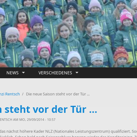
NEWS
VERSCHIEDENES
nzi Rentsch
/
Die neue Saison steht vor der Tür ...
steht vor der Tür ...
RENTSCH
AM MO, 29/09/2014 - 10:57
das nächst höhere Kader NLZ (Nationales Leistungszentrum) qualifiziert. Som