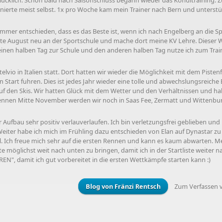
lücklich. Schon bald nach Saisonschluss begann wieder das Konditraining. Z
ainierte meist selbst. 1x pro Woche kam mein Trainer nach Bern und unterstü
r entschieden, dass es das Beste ist, wenn ich nach Engelberg an die Spor
Mitte August neu an der Sportschule und mache dort meine KV Lehre. Dieser 
 einen halben Tag zur Schule und den anderen halben Tag nutze ich zum Trai
telvio in Italien statt. Dort hatten wir wieder die Möglichkeit mit dem Piste
n Start fuhren. Dies ist jedes Jahr wieder eine tolle und abwechslungsreic
auf den Skis. Wir hatten Glück mit dem Wetter und den Verhältnissen und hab
ennen Mitte November werden wir noch in Saas Fee, Zermatt und Wittenburg 
er Aufbau sehr positiv verlauverlaufen. Ich bin verletzungsfrei geblieben u
eiter habe ich mich im Frühling dazu entschieden von Elan auf Dynastar z
. Ich freue mich sehr auf die ersten Rennen und kann es kaum abwarten. Mein
 möglichst weit nach unten zu bringen, damit ich in der Startliste weiter n
N", damit ich gut vorbereitet in die ersten Wettkämpfe starten kann :)
Blog von Fränzi Rentsch
Zum Verfassen 