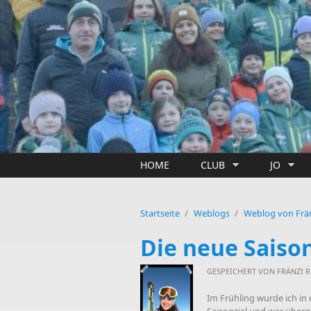
Direkt zum Inhalt
HOME
CLUB
JO
Startseite
/
Weblogs
/
Weblog von Frä
Die neue Saison 
GESPEICHERT VON
FRÄNZI 
Im Frühling wurde ich in 