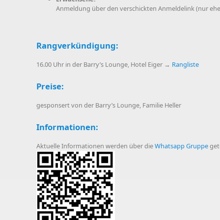
Anmeldung über den verschickten Anmeldelink (nur ehe
Rangverkündigung:
16.00 Uhr in der Barry’s Lounge, Hotel Eiger →
Rangliste
Preise:
gesponsert von der Barry’s Lounge, Familie Heller
Informationen:
Aktuelle Informationen werden über die
Whatsapp Gruppe
gete