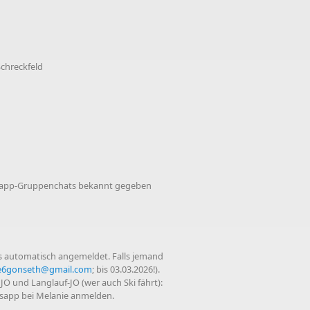
chreckfeld
atsapp-Gruppenchats bekannt gegeben
ts automatisch angemeldet. Falls jemand
e6gonseth@gmail.com
; bis 03.03.2026!).
O und Langlauf-JO (wer auch Ski fährt):
tsapp bei Melanie anmelden.