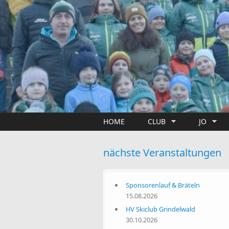
Direkt zum Inhalt
HOME
CLUB
JO
nächste Veranstaltungen
Sponsorenlauf & Bräteln
15.08.2026
HV Skiclub Grindelwald
30.10.2026