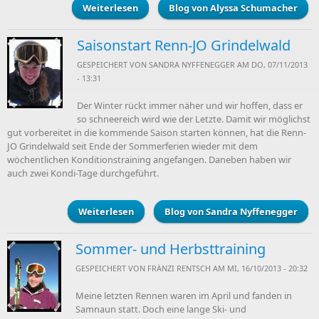
Weiterlesen
über Startschuss gefallen
Blog von Alyssa Schumacher
Saisonstart Renn-JO Grindelwald
GESPEICHERT VON
SANDRA NYFFENEGGER
AM DO, 07/11/2013
- 13:31
Der Winter rückt immer näher und wir hoffen, dass er
so schneereich wird wie der Letzte. Damit wir möglichst
gut vorbereitet in die kommende Saison starten können, hat die Renn-
JO Grindelwald seit Ende der Sommerferien wieder mit dem
wöchentlichen Konditionstraining angefangen. Daneben haben wir
auch zwei Kondi-Tage durchgeführt.
Weiterlesen
über Saisonstart Renn-JO Grindelwald
Blog von Sandra Nyffenegger
Sommer- und Herbsttraining
GESPEICHERT VON
FRÄNZI RENTSCH
AM MI, 16/10/2013 - 20:32
Meine letzten Rennen waren im April und fanden in
Samnaun statt. Doch eine lange Ski- und