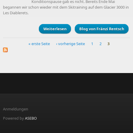
Konditionspause gab es nicht. Bereits Ende Mai
begannen wir schon wieder mit dem Skitraining auf dem Glacier 3000 in
Les Diablerets.
Weiterlesen
über Sommer- und Herbsttraining
Blog von Fränzi Rentsch
« erste Seite
‹ vorherige Seite
1
2
3
Seiten
Anmeldungen
Powered by
ASEBO