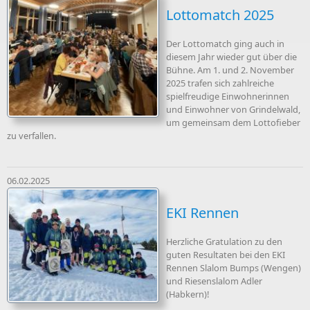
Lottomatch 2025
Der Lottomatch ging auch in
diesem Jahr wieder gut über die
Bühne. Am 1. und 2. November
2025 trafen sich zahlreiche
spielfreudige Einwohnerinnen
und Einwohner von Grindelwald,
um gemeinsam dem Lottofieber
zu verfallen.
06.02.2025
EKI Rennen
Herzliche Gratulation zu den
guten Resultaten bei den EKI
Rennen Slalom Bumps (Wengen)
und Riesenslalom Adler
(Habkern)!