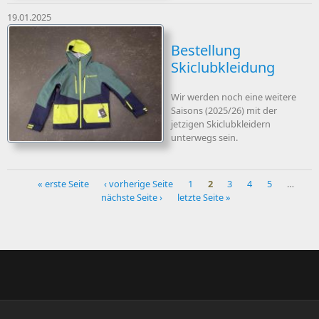
19.01.2025
Bestellung
Skiclubkleidung
Wir werden noch eine weitere
Saisons (2025/26) mit der
jetzigen Skiclubkleidern
unterwegs sein.
« erste Seite
‹ vorherige Seite
1
2
3
4
5
…
nächste Seite ›
letzte Seite »
Seiten