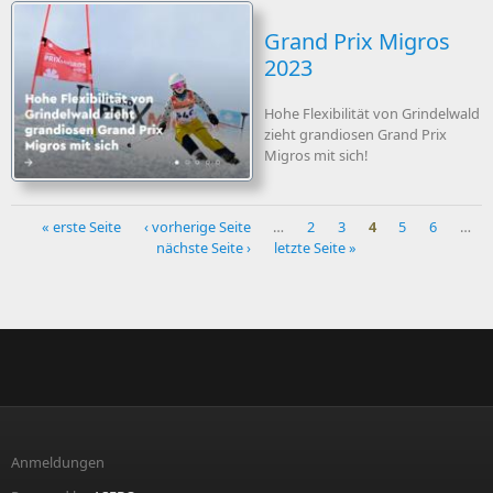
Grand Prix Migros
2023
Hohe Flexibilität von Grindelwald
zieht grandiosen Grand Prix
Migros mit sich!
« erste Seite
‹ vorherige Seite
…
2
3
4
5
6
…
nächste Seite ›
letzte Seite »
Seiten
Anmeldungen